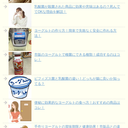
乳酸菌が殺菌された商品に効果や意味はあるの？死んで
てOKな理由を解説！
ヨーグルトの作り方！簡単で失敗なく安全に作れる方
法！
市販のヨーグルトで種菌にできる種類！成功するのはコ
レ！
ビフィズス菌と乳酸菌の違い！どっちが腸に良いか知っ
てる？
便秘に効果的なヨーグルトの食べ方！おすすめの商品は
コレ！
手作りヨーグルトの賞味期限と健康効果！市販品との違