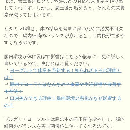
また、善玉菌はビタミンB群などの有益な栄養素を作り出
してくれます。しかし、悪玉菌が増えると、それらの栄養
素が減ってしまいます。
ビタミンB群は、体の粘膜を健康に保つために必要不可欠
なので、腸内細菌のバランスが崩れると、口内炎ができや
すくなるのです。
腸内環境が体に及ぼす影響はこちらの記事に、更に詳しく
書いているので、良ければご覧ください。
⇒
ヨーグルトで体臭を予防する！知られざるその理由と
は？
⇒
腸内フローラとはなんなの？食事や生活習慣で改善す
る方法！
⇒
口内炎ができる理由！腸内環境の悪化がなぜ影響する
の？
ブルガリアヨーグルトは腸の中の善玉菌を増やして、腸内
細菌のバランスを善玉菌優位に保ってくれるのです。