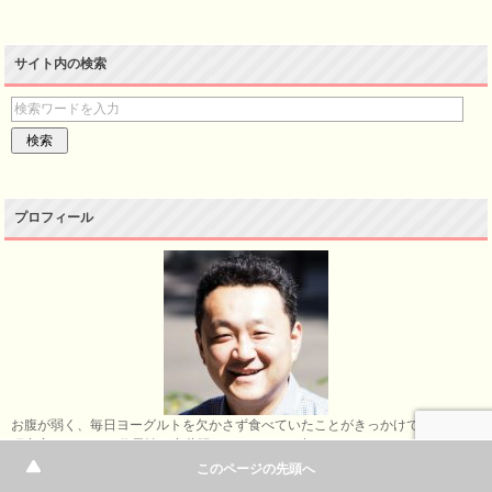
サイト内の検索
プロフィール
お腹が弱く、毎日ヨーグルトを欠かさず食べていたことがきっかけで腸内環境
研究家になった40代男性の齋藤陽一(やふひち)と申します。
細菌学や発酵学などを学んで、実際に実践してみたりと、様々な事をやってる
このページの先頭へ
日々です！