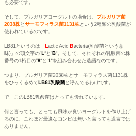
も必要です。
そして、ブルガリアヨーグルトの場合は、
ブルガリア菌
2038株
と
サーモフィラス菌1131株
という2種類の乳酸菌が
使われているのです。
LB81というのは「
L
actic Acid
B
acteria(乳酸菌という意
味)」の頭文字の”
L
“と”
B
“。そして、それぞれの乳酸菌の株
番号の1桁目の”
8
“と”
1
“を組み合わせた造語なのです。
つまり、ブルガリア菌2038株とサーモフィラス菌1131株
をひっくるめて
LB81乳酸菌
と呼んでるわけです。
で、このLB81乳酸菌はとっても優れています。
何と言っても、とっても風味が良いヨーグルトを作り上げ
るのに、これほど最適なコンビは無いと言っても過言では
ありません。