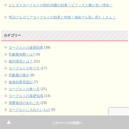
ビヒダスヨーグルトのBB536菌の効果！ビフィズス菌が良い理由！
明治ブルガリアヨーグルトの効果と特徴！地味でも良い所たくさん！
カテゴリー
ヨーグルトの健康効果
(39)
乳酸菌発酵とは?
(4)
腸内環境とは？
(22)
ヨーグルトの作り方
(17)
乳酸菌の働き
(6)
健康効果実践記
(7)
ヨーグルトの食べ方
(21)
ヨーグルトの基礎知識
(14)
発酵食品のあれこれ
(29)
ヨーグルトに入れたいもの
(5)
お腹の調子を整えるもの
(5)
このページの先頭へ
正しい便秘解消法
(4)